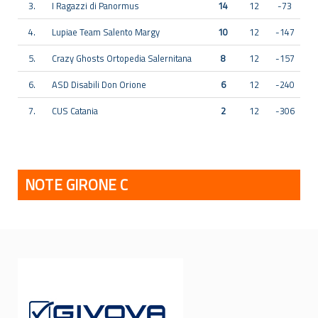
3.
I Ragazzi di Panormus
14
12
-73
4.
Lupiae Team Salento Margy
10
12
-147
5.
Crazy Ghosts Ortopedia Salernitana
8
12
-157
6.
ASD Disabili Don Orione
6
12
-240
7.
CUS Catania
2
12
-306
NOTE GIRONE C