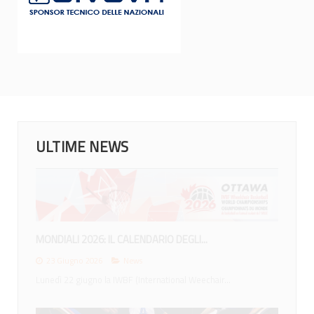
ULTIME NEWS
MONDIALI 2026: IL CALENDARIO DEGLI...
23 Giugno 2026
News
Lunedì 22 giugno la IWBF (International Weechair...