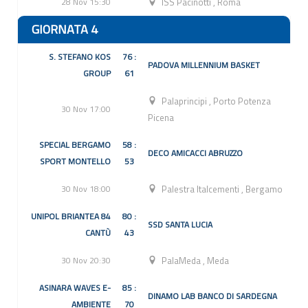
28 Nov 15:30
ISS Pacinotti
,
Roma
GIORNATA 4
S. STEFANO KOS
76 :
PADOVA MILLENNIUM BASKET
GROUP
61
Palaprincipi
,
Porto Potenza
30 Nov 17:00
Picena
SPECIAL BERGAMO
58 :
DECO AMICACCI ABRUZZO
SPORT MONTELLO
53
30 Nov 18:00
Palestra Italcementi
,
Bergamo
UNIPOL BRIANTEA 84
80 :
SSD SANTA LUCIA
CANTÙ
43
30 Nov 20:30
PalaMeda
,
Meda
ASINARA WAVES E-
85 :
DINAMO LAB BANCO DI SARDEGNA
AMBIENTE
70