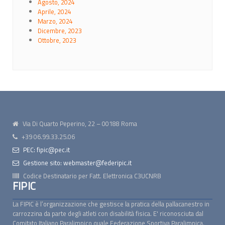
Agosto, 2024
Aprile, 2024
Marzo, 2024
Dicembre, 2023
Ottobre, 2023
Via Di Quarto Peperino, 22 – 00188 Roma
+39 06.99.33.25.06
PEC: fipic@pec.it
Gestione sito: webmaster@federipic.it
Codice Destinatario per Fatt. Elettronica
C3UCNRB
FIPIC
La FIPIC è l’organizzazione che gestisce la pratica della pallacanestro in
carrozzina da parte degli atleti con disabilità fisica. E' riconosciuta dal
Comitato Italiano Paralimpico quale Federazione Sportiva Paralimpica.