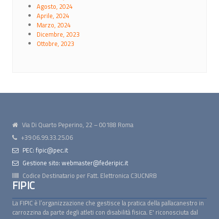
Agosto, 2024
Aprile, 2024
Marzo, 2024
Dicembre, 2023
Ottobre, 2023
Via Di Quarto Peperino, 22 – 00188 Roma
+39 06.99.33.25.06
PEC: fipic@pec.it
Gestione sito: webmaster@federipic.it
Codice Destinatario per Fatt. Elettronica
C3UCNRB
FIPIC
La FIPIC è l’organizzazione che gestisce la pratica della pallacanestro in
carrozzina da parte degli atleti con disabilità fisica. E' riconosciuta dal