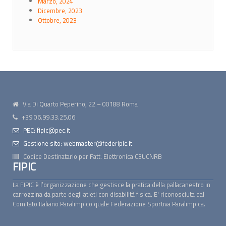
Marzo, 2024
Dicembre, 2023
Ottobre, 2023
Via Di Quarto Peperino, 22 – 00188 Roma
+39 06.99.33.25.06
PEC: fipic@pec.it
Gestione sito: webmaster@federipic.it
Codice Destinatario per Fatt. Elettronica
C3UCNRB
FIPIC
La FIPIC è l’organizzazione che gestisce la pratica della pallacanestro in
carrozzina da parte degli atleti con disabilità fisica. E' riconosciuta dal
Comitato Italiano Paralimpico quale Federazione Sportiva Paralimpica.