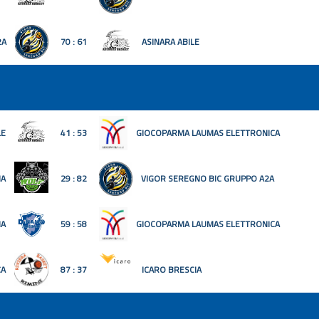
2A
70 : 61
ASINARA ABILE
LE
41 : 53
GIOCOPARMA LAUMAS ELETTRONICA
IA
29 : 82
VIGOR SEREGNO BIC GRUPPO A2A
NA
59 : 58
GIOCOPARMA LAUMAS ELETTRONICA
CA
87 : 37
ICARO BRESCIA